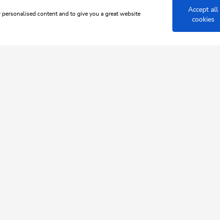
m Auenweg
Accept all
w personalised content and to give you a great website
cookies
 JUWEL ALPBACHTAL WILDSCH
ol ganz 
HILFE & SERVICE
Wie können wir Ihnen helfen?
täglich von 08:00 Uhr bis 17:00 Uhr