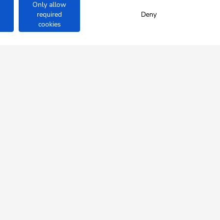
Only allow
required
Deny
cookies
ÖNAU
nah.
SOCIAL
ALPBACHTAL
MEDIA
Folgen Sie uns!
WILDSCHÖNAU