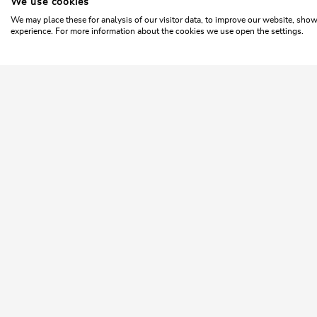
We use cookies
Home
Sommer
Familien und Kinder
Spielplatz a
Auenweg Niederau
We may place these for analysis of our visitor data, to improve our website, sho
experience. For more information about the cookies we use open the settings.
Länge
1 km
Dauer
0:30 h
Höhenmeter
31 hm
31 hm
SKI
Tir
NEWSLETTER
Geheimtipps und
exklusive Angebote!