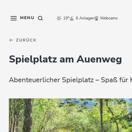
Table Of Content
sr.skip-to.main-content
sr.skip-to.table-of-contents
sr.skip-to.main-navigation
MENU
19°
6 Anlagen
Webcams
ZURÜCK
Spielplatz am Auenweg
Abenteuerlicher Spielplatz – Spaß für K