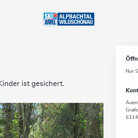
Öffn
Nur 
inder ist gesichert.
Kon
Auen
Graf
6314