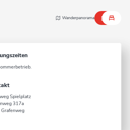
Wanderpanorama
ungszeiten
Sommerbetrieb.
takt
weg Spielplatz
enweg 317a
 Grafenweg