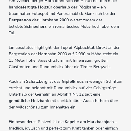
Am Wiedersberger Horn lohnt sich ein Abstecher durch die
handgefertigte Holztür oberhalb der Pöglbahn
– ein
traumhafter Fotospot mit Panoramablick. Ganz nah bei der
Bergstation der Hornbahn 2000
wartet zudem das
beliebte
Schneeherz
, ein romantisches Motiv hoch über dem
Tal.
Ein absolutes Highlight: der
Top of Alpbachtal
. Direkt an der
Bergstation der Hornbahn 2000 auf 2.030 m Höhe steht ein
13 Meter hoher Aussichtsturm mit Innenraum, großen
Glasfronten und Rundumblick über die Tiroler Bergwelt.
Auch am
Schatzberg
ist das
Gipfelkreuz
in wenigen Schritten
erreicht und belohnt mit Rundumblick auf vier Gebirgszüge.
Unterhalb der Gernalm an Abfahrt Nr. 12 lädt eine
gemütliche Holzbank
mit spektakulärer Aussicht hoch über
der Wildschönau zum Innehalten ein.
Ein besonderes Platzerl ist die
Kapelle am Markbachjoch
–
friedlich, idyllisch und perfekt zum Kraft tanken oder einfach