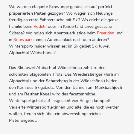
Wo werden elegante Schwünge genüsslich auf
perfekt
präparierten Pisten
gezogen? Wo wagen sich Neulinge
freudig an erste Fahrversuche mit Ski? Wo erlebt die ganze
Familie beim
Rodeln
oder im Kinderland unvergessliche
Skitage? Wo holen sich Abenteuerlustige beim
Freeriden
und
in
Snowparks
einen Adrenalinkick nach dem anderen?
Wintersport-Insider wissen es: im Skigebiet Ski Juwel
Alpbachtal Wildschönau!
Das Ski Juwel Alpbachtal Wildschönau zählt zu den
schönsten Skigebieten Tirols. Das
Wiedersberger Horn
im
Alpbachtal und der
Schatzberg
in der Wildschönau bilden
den Kern des Skigebiets. Von den Bahnen am
Markbachjoch
und am
Reither Kogel
wird das facettenreiche
Wintersportgebiet auf insgesamt vier Bergen komplett.
Versierte Wintersportler:innen und alle, die es noch werden
wollen, freuen sich über ein abwechslungsreiches
Pistenangebot.