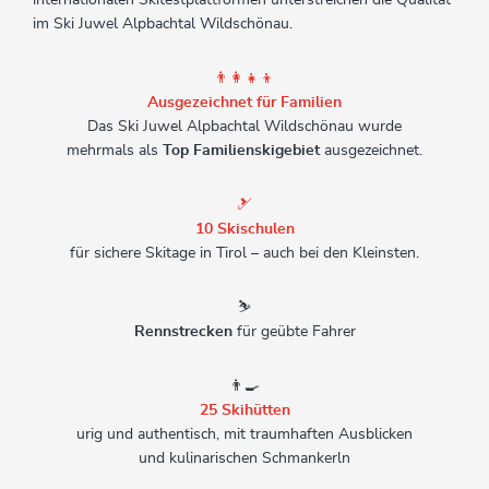
internationalen Skitestplattformen unterstreichen die Qualität
im Ski Juwel Alpbachtal Wildschönau.
👨‍👩‍👧‍👦
Ausgezeichnet für Familien
Das Ski Juwel Alpbachtal Wildschönau wurde
mehrmals als
Top Familienskigebiet
ausgezeichnet.
🎿
10 Skischulen
für sichere Skitage in Tirol – auch bei den Kleinsten.
⛷️
Rennstrecken
für geübte Fahrer
👨‍🍳
25 Skihütten
urig und authentisch,
mit traumhaften Ausblicken
und kulinarischen Schmankerln