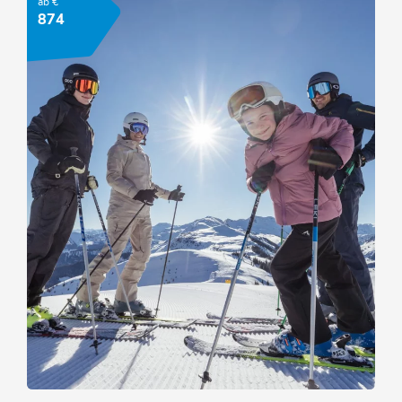
ab €
ANGEBOT ANSEHEN
874
Familien Skiurlaub Wildschönau