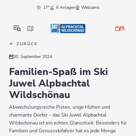
Table Of Content
Familien-Spaß im Ski Juwel Alpbachtal Wildschönau
Downloads & Links
sr.skip-to.main-content
sr.skip-to.table-of-contents
sr.skip-to.main-navigation
17°
6 Anlagen
Webcams
ZURÜCK
30. September 2024
Familien-Spaß im Ski
Juwel Alpbachtal
Wildschönau
Abwechslungsreiche Pisten, urige Hütten und
charmante Dörfer – das Ski Juwel Alpbachtal
Wildschönau ist ein echtes Glanzstück. Besonders für
Familien und Genussskifahrer hat es jede Menge