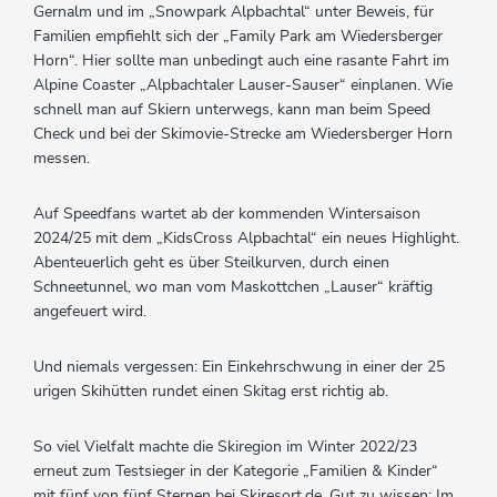
Gernalm und im „Snowpark Alpbachtal“ unter Beweis, für
Familien empfiehlt sich der „Family Park am Wiedersberger
Horn“. Hier sollte man unbedingt auch eine rasante Fahrt im
Alpine Coaster „Alpbachtaler Lauser-Sauser“ einplanen. Wie
schnell man auf Skiern unterwegs, kann man beim Speed
Check und bei der Skimovie-Strecke am Wiedersberger Horn
messen.
Auf Speedfans wartet ab der kommenden Wintersaison
2024/25 mit dem „KidsCross Alpbachtal“ ein neues Highlight.
Abenteuerlich geht es über Steilkurven, durch einen
Schneetunnel, wo man vom Maskottchen „Lauser“ kräftig
angefeuert wird.
Und niemals vergessen: Ein Einkehrschwung in einer der 25
urigen Skihütten rundet einen Skitag erst richtig ab.
So viel Vielfalt machte die Skiregion im Winter 2022/23
erneut zum Testsieger in der Kategorie „Familien & Kinder“
mit fünf von fünf Sternen bei Skiresort.de. Gut zu wissen: Im