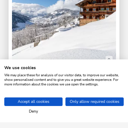
We use cookies
We may place these for analysis of our visitor data, to improve our website,
Winterlandschaft in Niederau, Wildschönau
show personalised content and to give you a great website experience. For
more information about the cookies we use open the settings.
DOWNLOAD
Accept all cookies
Only allow required cookies
Home
Info & Service
Pressebereich
Pressetexte
Familien-
Deny
SKI JUWEL ALPBACHTAL
WILDSCHÖNAU