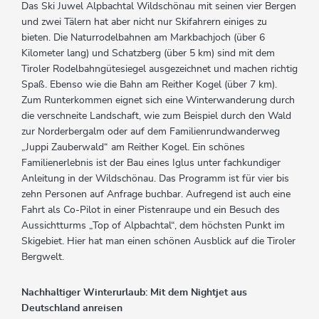
Das Ski Juwel Alpbachtal Wildschönau mit seinen vier Bergen
und zwei Tälern hat aber nicht nur Skifahrern einiges zu
bieten. Die Naturrodelbahnen am Markbachjoch (über 6
Kilometer lang) und Schatzberg (über 5 km) sind mit dem
Tiroler Rodelbahngütesiegel ausgezeichnet und machen richtig
Spaß. Ebenso wie die Bahn am Reither Kogel (über 7 km).
Zum Runterkommen eignet sich eine Winterwanderung durch
die verschneite Landschaft, wie zum Beispiel durch den Wald
zur Norderbergalm oder auf dem Familienrundwanderweg
„Juppi Zauberwald“ am Reither Kogel. Ein schönes
Familienerlebnis ist der Bau eines Iglus unter fachkundiger
Anleitung in der Wildschönau. Das Programm ist für vier bis
zehn Personen auf Anfrage buchbar. Aufregend ist auch eine
Fahrt als Co-Pilot in einer Pistenraupe und ein Besuch des
Aussichtturms „Top of Alpbachtal“, dem höchsten Punkt im
Skigebiet. Hier hat man einen schönen Ausblick auf die Tiroler
Bergwelt.
Nachhaltiger Winterurlaub: Mit dem Nightjet aus
Deutschland anreisen