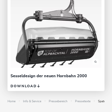
Sesseldesign der neuen Hornbahn 2000
DOWNLOAD
Home
Info & Service
Pressebereich
Pressetexte
Spatensti