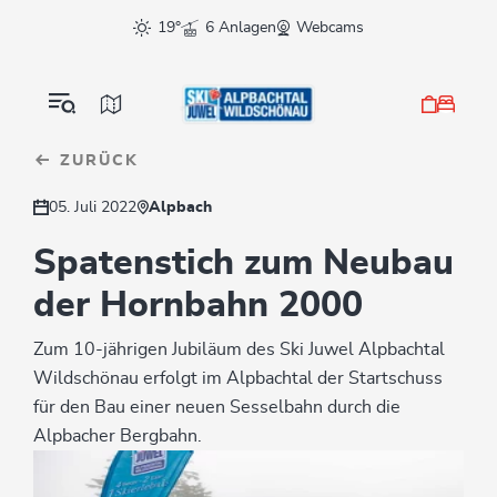
Table Of Content
Spatenstich zum Neubau der Hornbahn 2000
Downloads & Links
sr.skip-to.main-content
sr.skip-to.table-of-contents
sr.skip-to.main-navigation
19°
6 Anlagen
Webcams
ZURÜCK
05. Juli 2022
Alpbach
Spatenstich zum Neubau
der Hornbahn 2000
Zum 10-jährigen Jubiläum des Ski Juwel Alpbachtal
Wildschönau erfolgt im Alpbachtal der Startschuss
für den Bau einer neuen Sesselbahn durch die
Alpbacher Bergbahn.