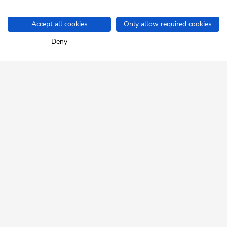
Accept all cookies
Only allow required cookies
Home
Sommer
Familien und Kinder
Alpbachtaler Lauser-Saus
Deny
SKI JUWEL ALPBACHTAL
WILDSCHÖNAU
Tirol ganz nah.
NEWSLETTER
Geheimtipps und exklusive
Angebote!
KOSTENLOS ANMELDEN
HILFE & SERVICE