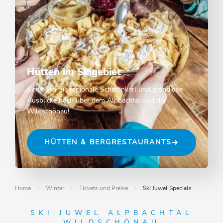
Hütten im Skigebiet
Genießen Sie regionale Schmankerl und grandiose
Ausblicke hoch über dem Alpbachtal und der
Wildschönau!
HÜTTEN & BERGRESTAURANTS
Home
Winter
Tickets und Preise
Ski Juwel Specials
SKI JUWEL ALPBACHTAL
WILDSCHÖNAU